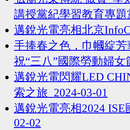
講授黨紀學習教育專題黨課 
邁銳光電亮相北京InfoComm 
手捧春之色，巾幗綻芳
祝“三八”國際勞動婦女節 2
邁銳光電閃耀LED CHI
索之旅 2024-03-01
邁銳光電亮相2024 IS
02-02