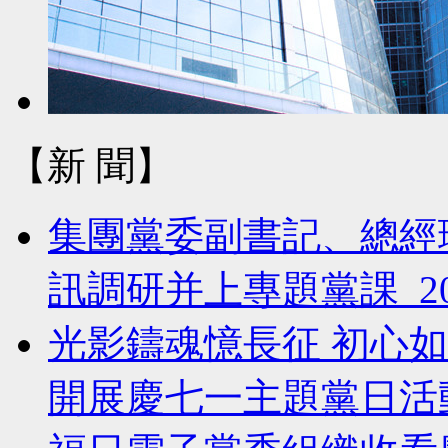
【新 聞】
集團黨委副書記、總經
訊調研并上專題黨課 2026
光影鑄魂憶長征 初心
開展慶七一主題黨日活動 2